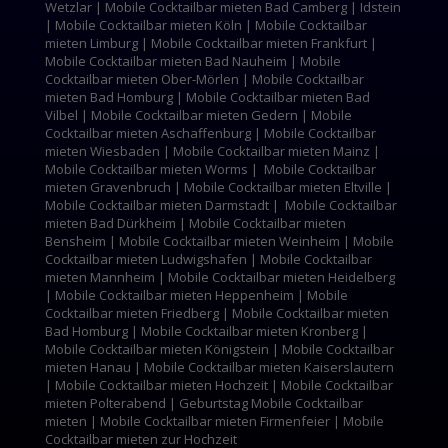
Wetzlar | Mobile Cocktailbar mieten Bad Camberg | Idstein
| Mobile Cocktailbar mieten Köln | Mobile Cocktailbar
mieten Limburg | Mobile Cocktailbar mieten Frankfurt |
Mobile Cocktailbar mieten Bad Nauheim | Mobile
Cocktailbar mieten Ober-Mörlen | Mobile Cocktailbar
mieten Bad Homburg | Mobile Cocktailbar mieten Bad
Vilbel | Mobile Cocktailbar mieten Gedern | Mobile
Cocktailbar mieten Aschaffenburg | Mobile Cocktailbar
mieten Wiesbaden | Mobile Cocktailbar mieten Mainz |
Mobile Cocktailbar mieten Worms | Mobile Cocktailbar
mieten Gravenbruch | Mobile Cocktailbar mieten Eltville |
Mobile Cocktailbar mieten Darmstadt | Mobile Cocktailbar
mieten Bad Dürkheim | Mobile Cocktailbar mieten
Bensheim | Mobile Cocktailbar mieten Weinheim | Mobile
Cocktailbar mieten Ludwigshafen | Mobile Cocktailbar
mieten Mannheim | Mobile Cocktailbar mieten Heidelberg
| Mobile Cocktailbar mieten Heppenheim | Mobile
Cocktailbar mieten Friedberg | Mobile Cocktailbar mieten
Bad Homburg | Mobile Cocktailbar mieten Kronberg |
Mobile Cocktailbar mieten Königstein | Mobile Cocktailbar
mieten Hanau | Mobile Cocktailbar mieten Kaiserslautern
| Mobile Cocktailbar mieten Hochzeit | Mobile Cocktailbar
mieten Polterabend | Geburtstag Mobile Cocktailbar
mieten | Mobile Cocktailbar mieten Firmenfeier | Mobile
Cocktailbar mieten zur Hochzeit