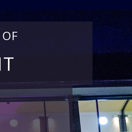
 OF
NT