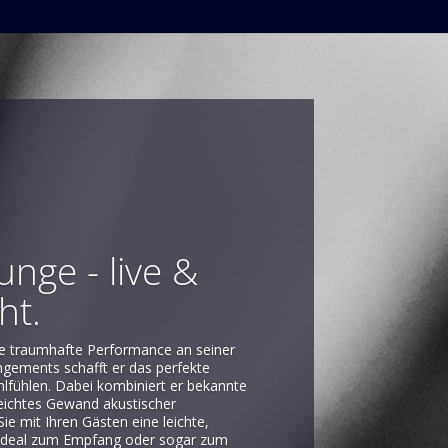
unge - live &
ht.
eine traumhafte Performance an seiner
angements schafft er das perfekte
fühlen. Dabei kombiniert er bekannte
leichtes Gewand akustischer
e mit Ihren Gästen eine leichte,
ideal zum Empfang oder sogar zum