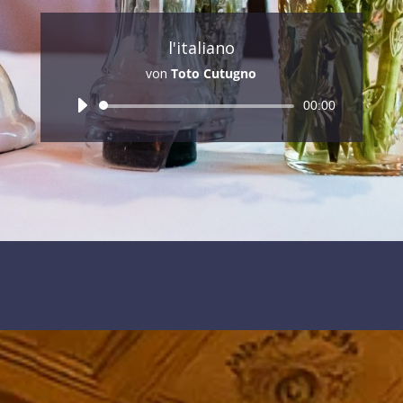
l'italiano
von
Toto Cutugno
Audio-
00:00
Player
MANOLITO MARIO
FRANZ