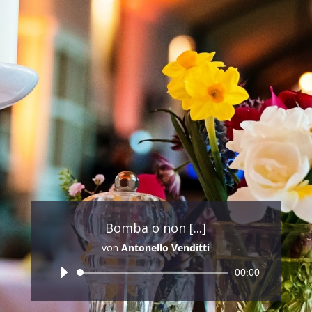
an Bord. Ramazotti, Zucchero oder Adriano
Celentano sind natürlich Ehrensache. Darüber
hinaus finden sich Interpreten von Venditti, Tozzi
oder Nannini im Repertoire – allesamt
authentisch interpretiert mit viel italienischem
Charme ;-).
jetzt anfragen
Bomba o non [...]
von
Antonello Venditti
Audio-
00:00
Player