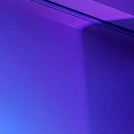
Entertainment pur!
Die Bühne ist sein Zuhause. Henry ist
Entertainer und Gastsänger unserer Kampowski
– Club Band. Für kleineres Events bietet er eine
stimmungsvolle Solo-Performance, begleitet an
der Gitarre für Sie und Ihre Gäste. Er ist
international auf großen Bühnen und
renommierten Hotels präsent und begeistert
durch seine moderne Stimme und natürlich
einem gigantischen Repertoire aus modernen
Songs & den beliebtesten „All time Classics“. Mit
Harry buchen Sie einen unserer 2-in-1 Künstler,
denn er spielt gleichzeitig Gitarre und kann sich
deshalb auch selbst begleiten. Erleben Sie eine
authentische Live-Performance – 100% live!
Referenzen:
Ferrari Club Deutschland |
Lufthansa | Postbank | Volkswagen | TUI |
Porsche | RWE | Alte Oper Frankfurt | Karstadt
| ADAC | Aldiana | Kienbaum | Vodafone
>> zum Video