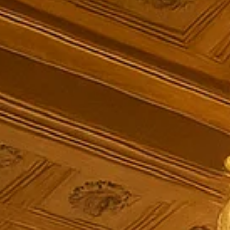
Oper - live!
Tenor Manolito Mario Franz
zählt international
zu den herausragenden Stimmen seines Fachs.
Mit einer musikalischen Biografie, die ihn an
einige der renommiertesten Opernhäuser und
Konzertbühnen der Welt geführt hat, verbindet
er technische Exzellenz mit einer eindrucksvollen
Bühnenpräsenz.
Seine Ausbildung an der
Scuola del Belcanto
Italiano
legte den Grundstein für eine Karriere,
die ihn u. a. an das Staatstheater Saarbrücken,
die Bayerische Staatsoper München sowie das
Salzburger Landestheater führte. Internationale
Gastspiele und Festivalauftritte – darunter beim
Lucerne Festival, mit der Strauss Capelle Wien
sowie Engagements in Frankreich, Italien,
Russland, Japan, Luxemburg und Marokko –
prägen sein künstlerisches Profil.
>>