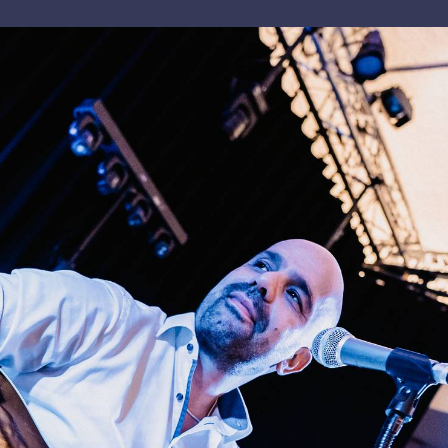
The one and only.
Tay ist musikalischer Band-Chef unserer Top-
Formation, der Kampowski – Club Band. Für
Ihren festlichen Anlass hält der Top-Profi
außerdem ein ausgefeiltes Solo-Programm für
Sie und Ihre Gäste breit. Sei es zur Trauung, zum
Empfang oder Dinner – Sie werden begeistert
sein!