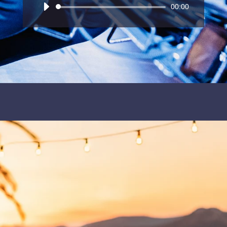
Audio-
00:00
Player
TIM
Fresh Sound.
Tim ist Sänger unserer
Kampowski – Club
Band
und begeistert mit einem vielseitigen Solo-
Programm, das zeitlose Klassiker ebenso