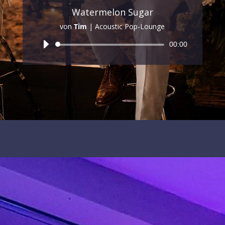
Watermelon Sugar
von
Tim
|
Acoustic Pop-Lounge
Audio-
00:00
Player
HENRY