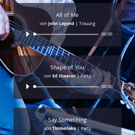
All of Me
von
John Legend
|
Trauung
Audio-
00:00
Player
Shape of You
von
Ed Sheeran
|
Party
Audio-
00:00
Player
Say Something
von
Timberlake
|
Party