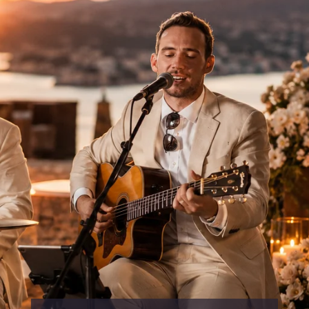
umfasst wie aktuelle Chart-Hits. Mit seiner
ausdrucksstarken, warmen Stimme und seiner
authentischen Bühnenpräsenz schafft er die
perfekte musikalische Atmosphäre – ob stilvolle
Hintergrundmusik oder mitreißendes Live-
Entertainment.
Sein Repertoire reicht von Pop und Soul über
Rock bis hin zu modernen Akustik-Versionen
bekannter Hits – stets mit viel Gefühl, Charme
und höchster Professionalität.
Als echter
2-in-1-Künstler
begleitet sich Tim
selbst an der Gitarre und bietet Ihnen damit eine
authentische
100 % Live-Performance
. Freuen
Sie sich auf musikalisches Entertainment auf
höchstem Niveau – emotional, sympathisch und
garantiert unvergesslich.