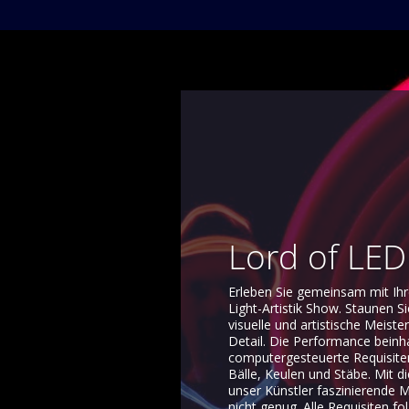
Lord of LED
Erleben Sie gemeinsam mit I
Light-Artistik Show. Staunen 
visuelle und artistische Meist
Detail. Die Performance bein
computergesteuerte Requisiten
Bälle, Keulen und Stäbe. Mit d
unser Künstler faszinierende M
nicht genug. Alle Requisiten fo