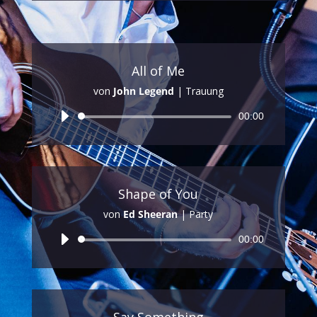
All of Me
von
John Legend
|
Trauung
Audio-
00:00
Player
Shape of You
von
Ed Sheeran
|
Party
Audio-
00:00
Player