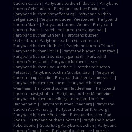
buchen Karben | Partyband buchen Nidderau | Partyband
buchen Gelnhausen | Partyband buchen Büdingen |
Partyband buchen Aschaffenburg | Partyband buchen
Seligenstadt | Partyband buchen Wiesbaden | Partyband
buchen Mainz | Partyband buchen Worms | Partyband
buchen Idstein | Partyband buchen Schlangenbad |
Partyband buchen Langen | Partyband buchen
Dietzenbach | Partyband buchen Gravenbruch |
Partyband buchen Hofheim | Partyband buchen Erbach |
Partyband buchen Eltville | Partyband buchen Darmstadt |
Partyband buchen Seeheim-Jugenheim | Partyband
buchen Pfungstadt | Partyband buchen Lorsch |
Partyband buchen Bad Dürkheim | Partyband buchen
Kallstadt | Partyband buchen Großkarlbach | Partyband
buchen Lampertheim | Partyband buchen Laumersheim |
Partyband buchen Bensheim | Partyband buchen
Weinheim | Partyband buchen Heddesheim | Partyband
buchen Ludwigshafen | Partyband buchen Mannheim |
Partyband buchen Heidelberg | Partyband buchen
Heppenheim | Partyband buchen Friedberg | Partyband
buchen Bad Homburg | Partyband buchen Kronberg |
Partyband buchen Königstein | Partyband buchen Bad
Soden | Partyband buchen Hochzeit | Partyband buchen
Polterabend | Geburtstag Partyband buchen | Partyband
buchen Firmenfeier | Partyband buchen zur Hochzeit