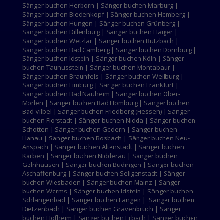
Sänger buchen Herborn | Sänger buchen Marburg |
Sänger buchen Biedenkopf | Sänger buchen Homberg |
Sänger buchen Hungen | Sänger buchen Grünberg |
Sänger buchen Dillenburg | Sänger buchen Haiger |
Sänger buchen Wetzlar | Sänger buchen Butzbach |
Sänger buchen Bad Camberg | Sänger buchen Dornburg |
Sänger buchen Idstein | Sänger buchen Köln | Sänger
buchen Taunusstein | Sänger buchen Montabaur |
Sänger buchen Braunfels | Sänger buchen Weilburg |
Sänger buchen Limburg | Sänger buchen Frankfurt |
Sänger buchen Bad Nauheim | Sänger buchen Ober-
Mörlen | Sänger buchen Bad Homburg | Sänger buchen
Bad Vilbel | Sänger buchen Friedberg (Hessen) | Sänger
buchen Florstadt | Sänger buchen Nidda | Sänger buchen
Schotten | Sänger buchen Gedern | Sänger buchen
Hanau | Sänger buchen Rosbach | Sänger buchen Neu-
Anspach | Sänger buchen Altenstadt | Sänger buchen
Karben | Sänger buchen Nidderau | Sänger buchen
Gelnhausen | Sänger buchen Büdingen | Sänger buchen
Aschaffenburg | Sänger buchen Seligenstadt | Sänger
buchen Wiesbaden | Sänger buchen Mainz | Sänger
buchen Worms | Sänger buchen Idstein | Sänger buchen
Schlangenbad | Sänger buchen Langen | Sänger buchen
Dietzenbach | Sänger buchen Gravenbruch | Sänger
buchen Hofheim | Sänger buchen Erbach | Sänger buchen