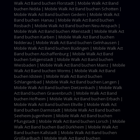
Walk Act Band buchen Florstadt | Mobile Walk Act Band
buchen Nidda | Mobile Walk Act Band buchen Schotten |
Mobile Walk Act Band buchen Gedern | Mobile Walk Act
Band buchen Hanau | Mobile Walk Act Band buchen
Rosbach | Mobile Walk Act Band buchen Neu-Anspach |
Mobile Walk Act Band buchen Altenstadt | Mobile Walk Act
Band buchen Karben | Mobile Walk Act Band buchen
Nidderau | Mobile Walk Act Band buchen Gelnhausen |
Mobile Walk Act Band buchen Büdingen | Mobile Walk Act
Band buchen Aschaffenburg | Mobile Walk Act Band
buchen Seligenstadt | Mobile Walk Act Band buchen
Wiesbaden | Mobile Walk Act Band buchen Mainz | Mobile
Walk Act Band buchen Worms | Mobile Walk Act Band
buchen Idstein | Mobile Walk Act Band buchen
Schlangenbad | Mobile Walk Act Band buchen Langen |
Mobile Walk Act Band buchen Dietzenbach | Mobile Walk
Act Band buchen Gravenbruch | Mobile Walk Act Band
buchen Hofheim | Mobile Walk Act Band buchen Erbach |
Mobile Walk Act Band buchen Eltville | Mobile Walk Act
Band buchen Darmstadt | Mobile Walk Act Band buchen
Seeheim-Jugenheim | Mobile Walk Act Band buchen
Pfungstadt | Mobile Walk Act Band buchen Lorsch | Mobile
Walk Act Band buchen Bad Dürkheim | Mobile Walk Act
Band buchen Kallstadt | Mobile Walk Act Band buchen
Großkarlbach | Mobile Walk Act Band buchen