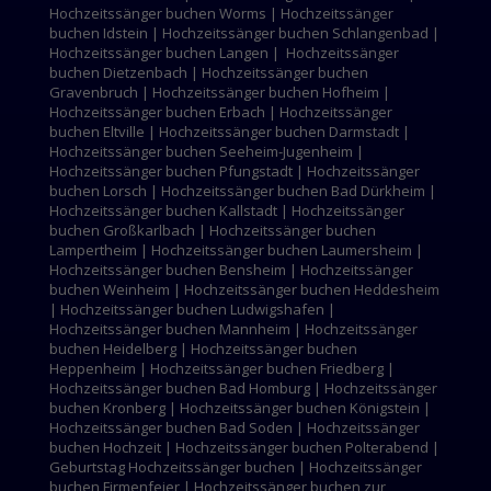
Hochzeitssänger buchen Worms | Hochzeitssänger
buchen Idstein | Hochzeitssänger buchen Schlangenbad |
Hochzeitssänger buchen Langen | Hochzeitssänger
buchen Dietzenbach | Hochzeitssänger buchen
Gravenbruch | Hochzeitssänger buchen Hofheim |
Hochzeitssänger buchen Erbach | Hochzeitssänger
buchen Eltville | Hochzeitssänger buchen Darmstadt |
Hochzeitssänger buchen Seeheim-Jugenheim |
Hochzeitssänger buchen Pfungstadt | Hochzeitssänger
buchen Lorsch | Hochzeitssänger buchen Bad Dürkheim |
Hochzeitssänger buchen Kallstadt | Hochzeitssänger
buchen Großkarlbach | Hochzeitssänger buchen
Lampertheim | Hochzeitssänger buchen Laumersheim |
Hochzeitssänger buchen Bensheim | Hochzeitssänger
buchen Weinheim | Hochzeitssänger buchen Heddesheim
| Hochzeitssänger buchen Ludwigshafen |
Hochzeitssänger buchen Mannheim | Hochzeitssänger
buchen Heidelberg | Hochzeitssänger buchen
Heppenheim | Hochzeitssänger buchen Friedberg |
Hochzeitssänger buchen Bad Homburg | Hochzeitssänger
buchen Kronberg | Hochzeitssänger buchen Königstein |
Hochzeitssänger buchen Bad Soden | Hochzeitssänger
buchen Hochzeit | Hochzeitssänger buchen Polterabend |
Geburtstag Hochzeitssänger buchen | Hochzeitssänger
buchen Firmenfeier | Hochzeitssänger buchen zur